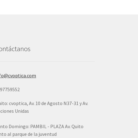
ontáctanos
fo@cvoptica.com
997759552
ito: cvoptica, Av. 10 de Agosto N37-31 y Av.
ciones Unidas
nto Domingo: PAMBIL - PLAZA Av. Quito
nto al parque de la juventud