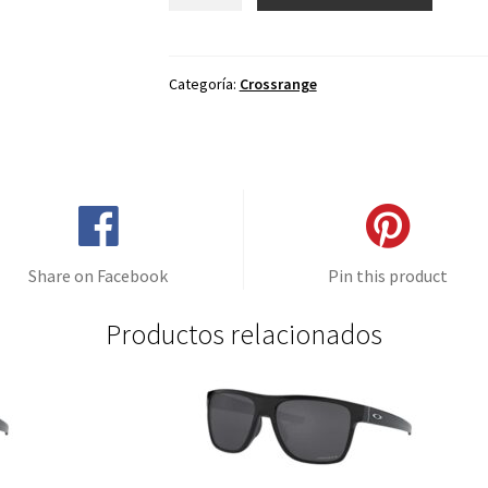
de
repuesto
para
Oakley
Categoría:
Crossrange
Crossrange
Rojo
Espejo
-
Polarizado
cantidad
Share on Facebook
Pin this product
Productos relacionados