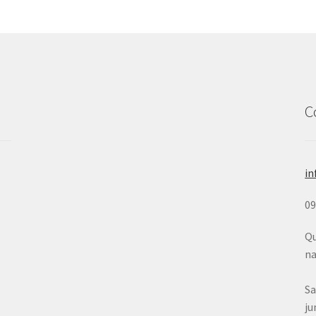
C
in
0
Qu
na
Sa
ju