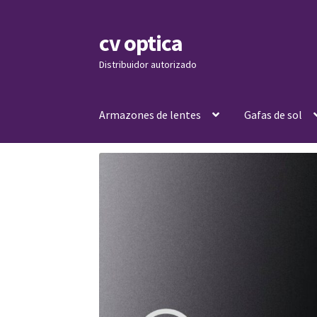
cv optica
Skip
Skip
to
to
Distribuidor autorizado
navigation
content
Armazones de lentes
Gafas de sol