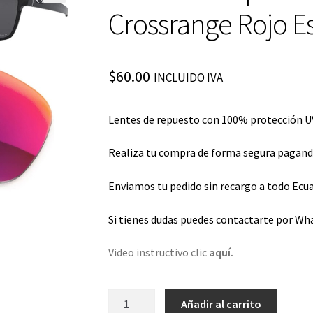
Crossrange Rojo E
$
60.00
INCLUIDO IVA
Lentes de repuesto con 100% protección UV
Realiza tu compra de forma segura pagando 
Enviamos tu pedido sin recargo a todo Ecua
Si tienes dudas puedes contactarte por Wh
Video instructivo clic
aquí.
Lentes
Añadir al carrito