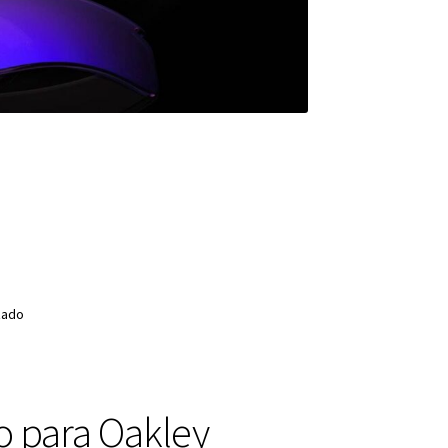
zado
o para Oakley