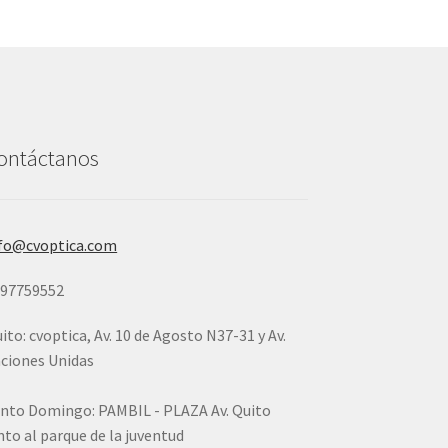
ontáctanos
fo@cvoptica.com
997759552
ito: cvoptica, Av. 10 de Agosto N37-31 y Av.
ciones Unidas
nto Domingo: PAMBIL - PLAZA Av. Quito
nto al parque de la juventud