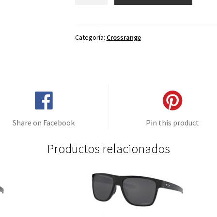
de
repuesto
para
Oakley
Categoría:
Crossrange
Crossrange
Negro
Aventura
cantidad
Share on Facebook
Pin this product
Productos relacionados