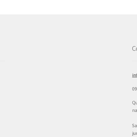
C
in
0
Qu
na
Sa
ju