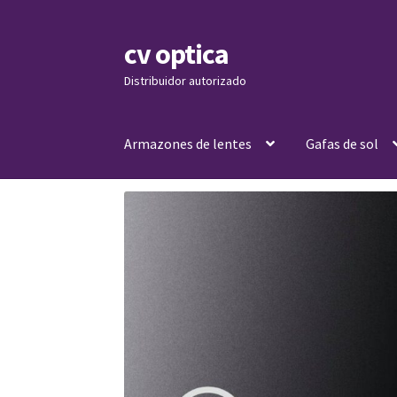
cv optica
Skip
Skip
to
to
Distribuidor autorizado
navigation
content
Armazones de lentes
Gafas de sol