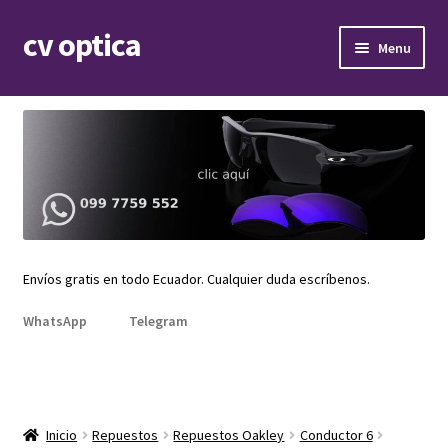
cv optica
Skip
Skip
Menu
to
to
navigation
content
Expand
Armazones de lentes
child
menu
Expand
Gafas de sol
child
menu
Expand
Repuestos
child
menu
Promociones
Envíos gratis en todo Ecuador. Cualquier duda escríbenos.
WhatsApp
Telegram
Inicio
Repuestos
Repuestos Oakley
Conductor 6