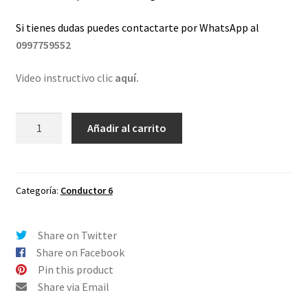
Si tienes dudas puedes contactarte por WhatsApp al
0997759552
Video instructivo clic
aquí.
Lentes
Añadir al carrito
de
repuesto
para
Oakley
Categoría:
Conductor 6
Conductor
6
Share on Twitter
Dorado
Share on Facebook
Espejo
Pin this product
cantidad
Share via Email