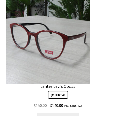
Lentes Levi’s Opc 55
¡OFERTA!
$
150.00
$
140.00
INCLUIDO IVA