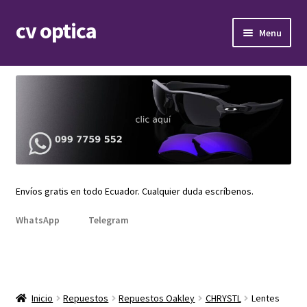
cv optica
Skip
Skip
Menu
to
to
navigation
content
Expand
Armazones de lentes
child
menu
Expand
Gafas de sol
child
menu
Expand
Repuestos
child
menu
Promociones
Envíos gratis en todo Ecuador. Cualquier duda escríbenos.
WhatsApp
Telegram
Inicio
Repuestos
Repuestos Oakley
CHRYSTL
Lentes