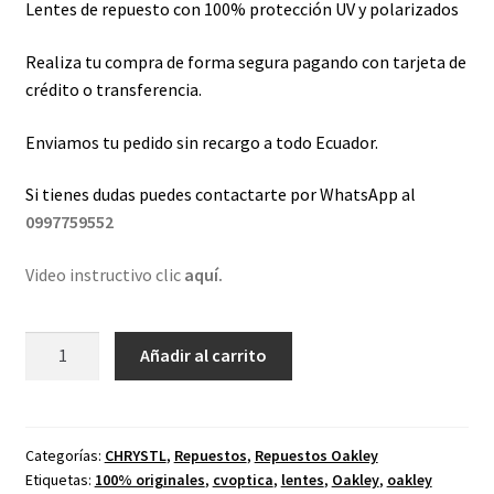
Lentes de repuesto con 100% protección UV y polarizados
Realiza tu compra de forma segura pagando con tarjeta de
crédito o transferencia.
Enviamos tu pedido sin recargo a todo Ecuador.
Si tienes dudas puedes contactarte por WhatsApp al
0997759552
Video instructivo clic
aquí.
Lentes
Añadir al carrito
de
repuesto
para
Oakley
Categorías:
CHRYSTL
,
Repuestos
,
Repuestos Oakley
Etiquetas:
100% originales
,
cvoptica
,
lentes
,
Oakley
,
oakley
CHRYSTL