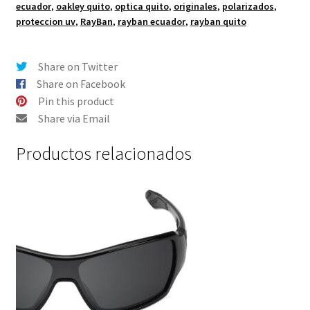
ecuador
,
oakley quito
,
optica quito
,
originales
,
polarizados
,
Color
proteccion uv
,
RayBan
,
rayban ecuador
,
rayban quito
FIRE
IRIDIUM
–
Share on Twitter
Polarizado
Share on Facebook
cantidad
Pin this product
Share via Email
Productos relacionados