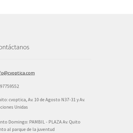
ontáctanos
fo@cvoptica.com
997759552
ito: cvoptica, Av. 10 de Agosto N37-31 y Av.
ciones Unidas
nto Domingo: PAMBIL - PLAZA Av. Quito
nto al parque de la juventud