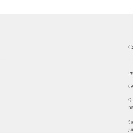
C
in
0
Qu
na
Sa
ju