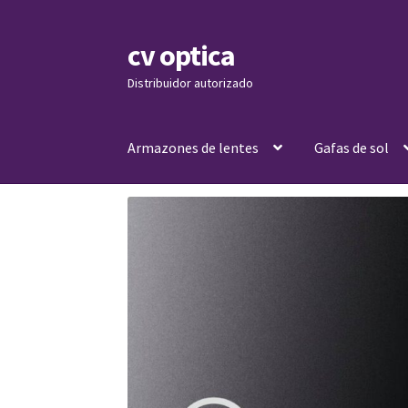
cv optica
Skip
Skip
to
to
Distribuidor autorizado
navigation
content
Armazones de lentes
Gafas de sol