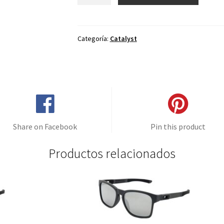
de
repuesto
para
Oakley
Categoría:
Catalyst
Catalyst
Negro
Degradé
cantidad
Share on Facebook
Pin this product
Productos relacionados