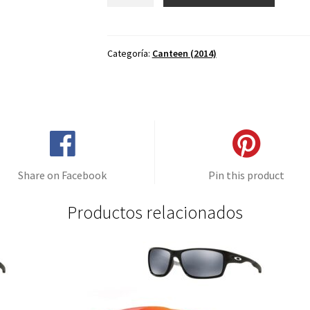
de
repuesto
para
Oakley
Categoría:
Canteen (2014)
Canteen
(2014)
Café
-
Polarizado
cantidad
Share on Facebook
Pin this product
Productos relacionados