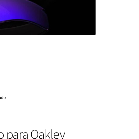
zado
o para Oakley