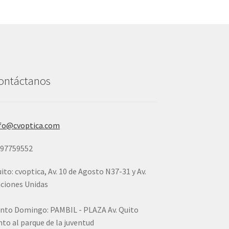
ontáctanos
fo@cvoptica.com
997759552
ito: cvoptica, Av. 10 de Agosto N37-31 y Av.
ciones Unidas
nto Domingo: PAMBIL - PLAZA Av. Quito
nto al parque de la juventud