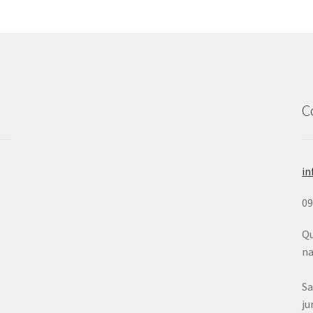
C
in
0
Qu
na
Sa
ju