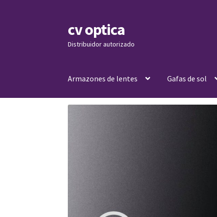
cv optica
Skip
Skip
to
to
Distribuidor autorizado
navigation
content
Armazones de lentes
Gafas de sol