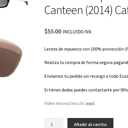
Canteen (2014) Caf
$
55.00
INCLUIDO IVA
Lentes de repuesto con 100% protección UV
Realiza tu compra de forma segura pagando 
Enviamos tu pedido sin recargo a todo Ecua
Si tienes dudas puedes contactarte por Wh
Video instructivo clic
aquí.
Lentes
Añadir al carrito