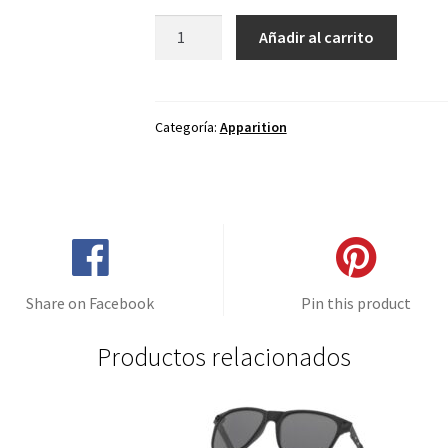
Lentes
Añadir al carrito
de
repuesto
para
Oakley
Categoría:
Apparition
Apparition
Negro
Degradé
-
Polarizado
cantidad
Share on Facebook
Pin this product
Productos relacionados