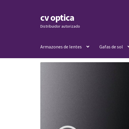
cv optica
Skip
Skip
to
to
Distribuidor autorizado
navigation
content
Armazones de lentes
Gafas de sol