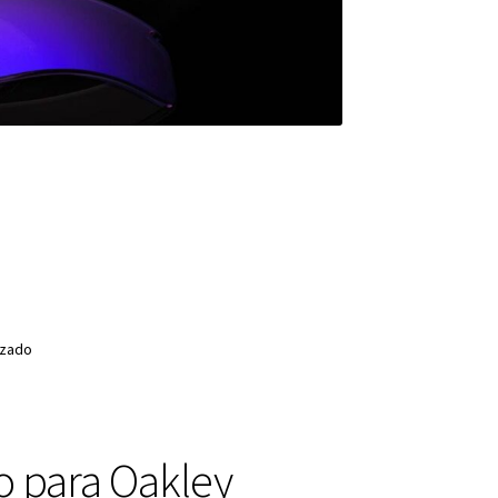
izado
o para Oakley