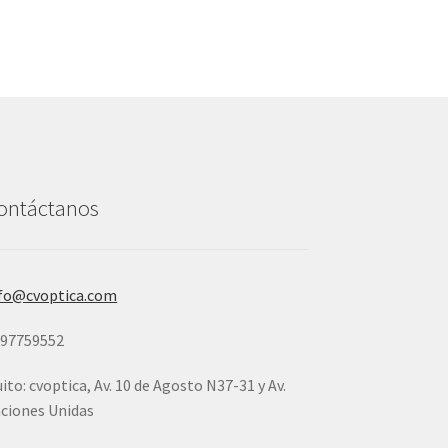
ontáctanos
fo@cvoptica.com
997759552
ito: cvoptica, Av. 10 de Agosto N37-31 y Av.
ciones Unidas