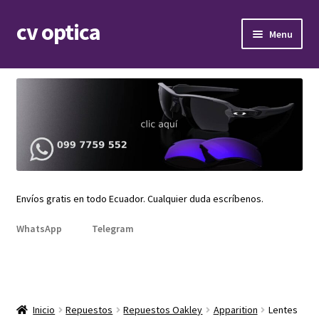
cv optica
Skip
Skip
Menu
to
to
navigation
content
Expand
Armazones de lentes
child
menu
Expand
Gafas de sol
child
menu
Expand
Repuestos
child
menu
Promociones
Envíos gratis en todo Ecuador. Cualquier duda escríbenos.
WhatsApp
Telegram
Inicio
Repuestos
Repuestos Oakley
Apparition
Lentes