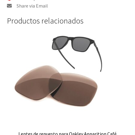
Polarizado
Share via Email
cantidad
Productos relacionados
Lentes de repuesto para Oakley Apparition Café