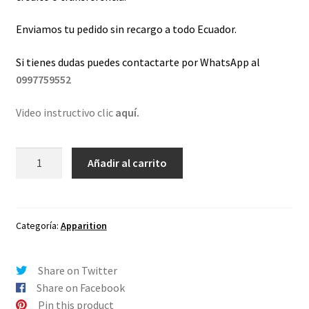
Enviamos tu pedido sin recargo a todo Ecuador.
Si tienes dudas puedes contactarte por WhatsApp al
0997759552
Video instructivo clic
aquí.
Lentes
Añadir al carrito
de
repuesto
para
Oakley
Categoría:
Apparition
Apparition
Esmeralda
Share on Twitter
Espejo
Share on Facebook
-
Pin this product