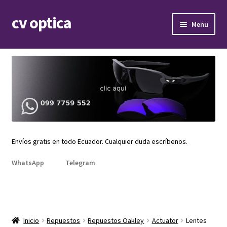
cv optica
Skip
Skip
Menu
to
to
navigation
content
Expand
Armazones de lentes
child
menu
Expand
Gafas de sol
child
menu
Expand
Repuestos
child
menu
Promociones
Envíos gratis en todo Ecuador. Cualquier duda escríbenos.
WhatsApp
Telegram
Inicio
Repuestos
Repuestos Oakley
Actuator
Lentes