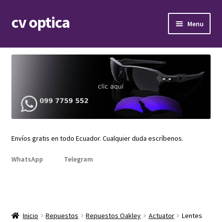
cv optica
Skip
Skip
Menu
to
to
navigation
content
Expand
Armazones de lentes
child
menu
Expand
Gafas de sol
child
menu
Expand
Repuestos
child
menu
Promociones
Envíos gratis en todo Ecuador. Cualquier duda escríbenos.
WhatsApp
Telegram
Inicio
Repuestos
Repuestos Oakley
Actuator
Lentes