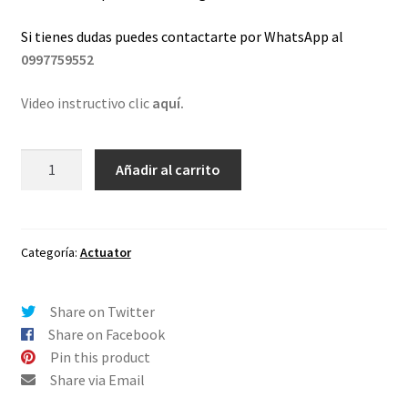
Si tienes dudas puedes contactarte por WhatsApp al
0997759552
Video instructivo clic
aquí.
Lentes
Añadir al carrito
de
repuesto
para
Oakley
Categoría:
Actuator
Actuator
Dorado
Share on Twitter
Espejo
Share on Facebook
cantidad
Pin this product
Share via Email