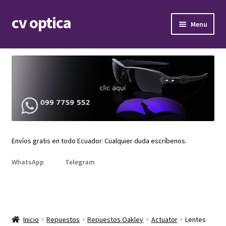
cv optica
Skip
Skip
Menu
to
to
navigation
content
Expand
Armazones de lentes
child
menu
Expand
Gafas de sol
child
menu
Expand
Repuestos
child
menu
Promociones
Envíos gratis en todo Ecuador. Cualquier duda escríbenos.
WhatsApp
Telegram
Inicio
Repuestos
Repuestos Oakley
Actuator
Lentes