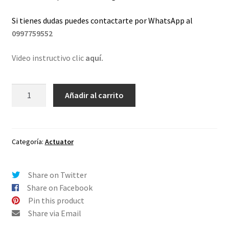
Si tienes dudas puedes contactarte por WhatsApp al
0997759552
Video instructivo clic
aquí.
Lentes
Añadir al carrito
de
repuesto
para
Oakley
Categoría:
Actuator
Actuator
Ambar
Share on Twitter
-
Share on Facebook
Polarizado
Pin this product
cantidad
Share via Email