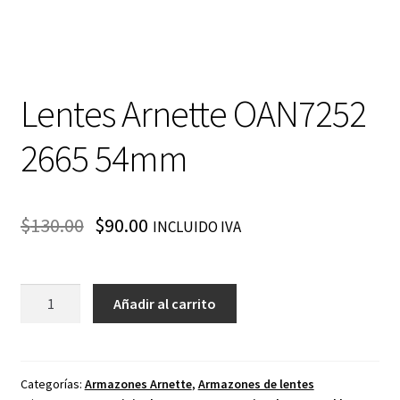
Lentes Arnette OAN7252
2665 54mm
$
130.00
$
90.00
INCLUIDO IVA
Lentes
Añadir al carrito
Arnette
OAN7252
2665
54mm
Categorías:
Armazones Arnette
,
Armazones de lentes