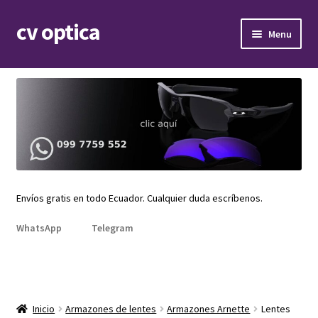
cv optica
Skip
Skip
Menu
to
to
navigation
content
Expand
Armazones de lentes
child
menu
Expand
Gafas de sol
child
menu
Expand
Repuestos
child
menu
Promociones
Envíos gratis en todo Ecuador. Cualquier duda escríbenos.
WhatsApp
Telegram
Inicio
Armazones de lentes
Armazones Arnette
Lentes