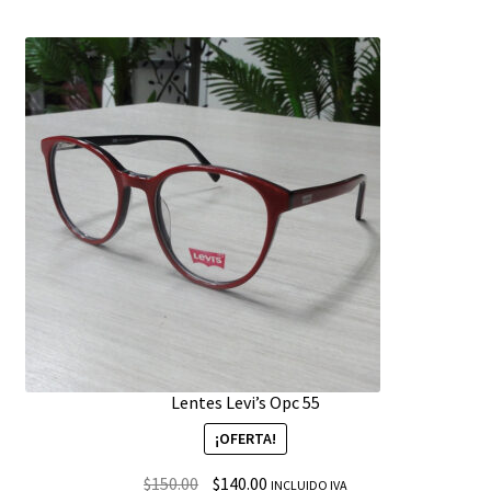
Lentes Levi’s Opc 55
¡OFERTA!
$
150.00
$
140.00
INCLUIDO IVA