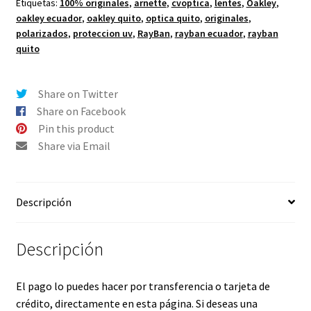
Etiquetas:
100% originales
,
arnette
,
cvoptica
,
lentes
,
Oakley
,
cantidad
oakley ecuador
,
oakley quito
,
optica quito
,
originales
,
polarizados
,
proteccion uv
,
RayBan
,
rayban ecuador
,
rayban
quito
Share on Twitter
Share on Facebook
Pin this product
Share via Email
Descripción
Descripción
El pago lo puedes hacer por transferencia o tarjeta de
crédito, directamente en esta página. Si deseas una