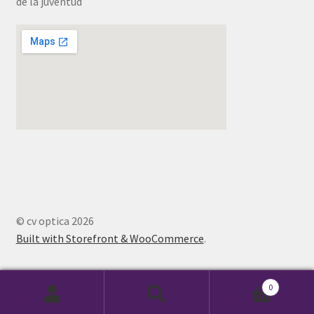
de la juventud
© cv optica 2026
Built with Storefront & WooCommerce
.
0
Buscar
Buscar