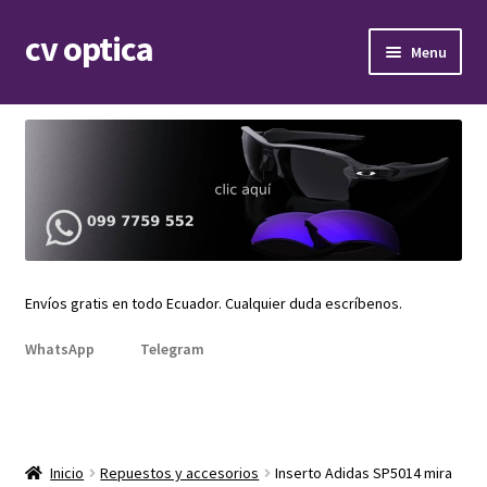
cv optica
Skip
Skip
Menu
to
to
navigation
content
Expand
Armazones de lentes
child
menu
Expand
Gafas de sol
child
menu
Expand
Repuestos
child
menu
Promociones
Envíos gratis en todo Ecuador. Cualquier duda escríbenos.
WhatsApp
Telegram
Inicio
Repuestos y accesorios
Inserto Adidas SP5014 mira