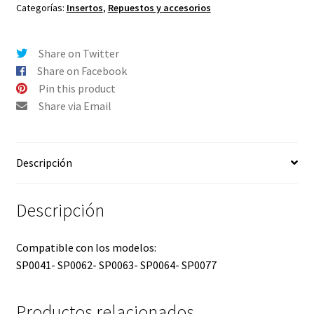
compatibilidades
Categorías:
Insertos
,
Repuestos y accesorios
cantidad
Share on Twitter
Share on Facebook
Pin this product
Share via Email
Descripción
Descripción
Compatible con los modelos:
SP0041- SP0062- SP0063- SP0064- SP0077
Productos relacionados