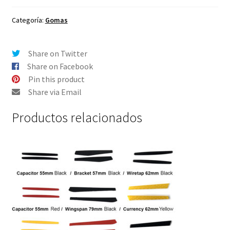
para
Oakley
Categoría:
Gomas
y
RayBan
Share on Twitter
-
Share on Facebook
EyeLike
Pin this product
Redonda
Share via Email
135mm
cantidad
Productos relacionados