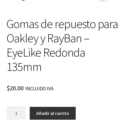
Gomas de repuesto para
Oakley y RayBan –
EyeLike Redonda
135mm
$
20.00
INCLUIDO IVA
Gomas
Añadir al carrito
de
repuesto