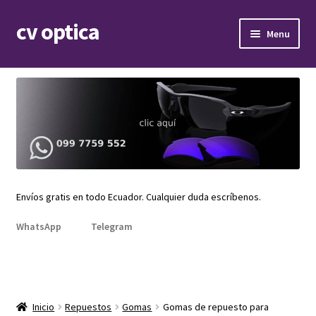
cv optica
Skip
Skip
Menu
to
to
navigation
content
Expand
Armazones de lentes
child
menu
Expand
Gafas de sol
child
menu
Expand
Repuestos
child
menu
Promociones
Envíos gratis en todo Ecuador. Cualquier duda escríbenos.
WhatsApp
Telegram
Inicio
Repuestos
Gomas
Gomas de repuesto para