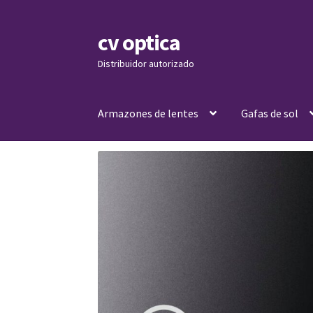
cv optica
Skip
Skip
to
to
Distribuidor autorizado
navigation
content
Armazones de lentes
Gafas de sol