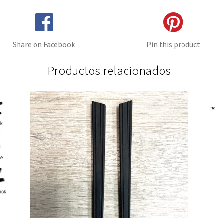
62mm
yellow
cantidad
Share on Facebook
Pin this product
Productos relacionados