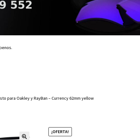
íbenos.
to para Oakley y RayBan – Currency 62mm yellow
¡OFERTA!