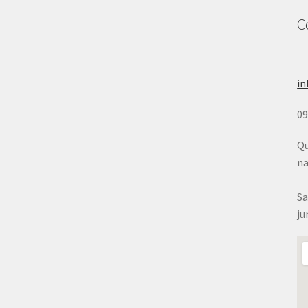
C
in
0
Qu
na
Sa
ju