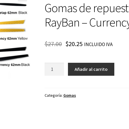
Gomas de repuesto
RayBan – Currenc
$
27.00
$
20.25
INCLUIDO IVA
Gomas
Añadir al carrito
de
repuesto
para
Oakley
Categoría:
Gomas
y
RayBan
-
Currency