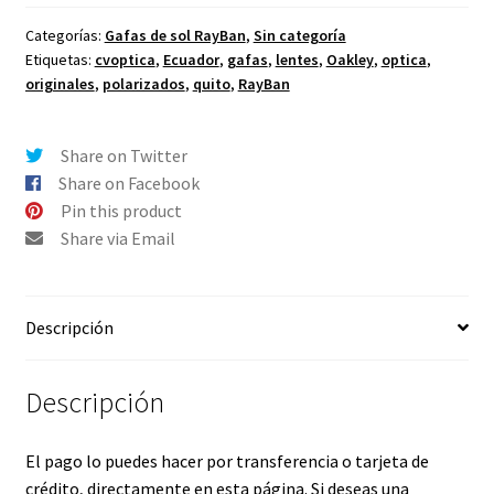
RayBan
RB3362
Categorías:
Gafas de sol RayBan
,
Sin categoría
Etiquetas:
cvoptica
,
Ecuador
,
gafas
,
lentes
,
Oakley
,
optica
,
Cockpit
originales
,
polarizados
,
quito
,
RayBan
001/58
59-
14
Share on Twitter
mm
Share on Facebook
Polarizado
Pin this product
cantidad
Share via Email
Descripción
Descripción
El pago lo puedes hacer por transferencia o tarjeta de
crédito, directamente en esta página. Si deseas una