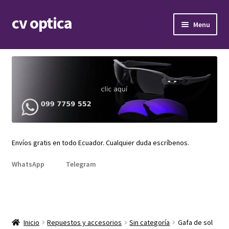
cv optica
Skip
Skip
Menu
to
to
navigation
content
Expand
Armazones de lentes
child
menu
Expand
Gafas de sol
child
menu
Expand
Repuestos
child
menu
Promociones
Envíos gratis en todo Ecuador. Cualquier duda escríbenos.
WhatsApp
Telegram
Inicio
Repuestos y accesorios
Sin categoría
Gafa de sol