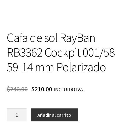
Gafa de sol RayBan
RB3362 Cockpit 001/58
59-14 mm Polarizado
$
240.00
$
210.00
INCLUIDO IVA
Gafa
Añadir al carrito
de
sol