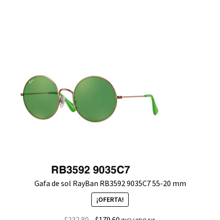
Gafa de sol RayBan RB3592 9035C7 55-20 mm
¡OFERTA!
$
232.80
$
179.60