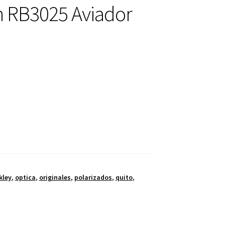
n RB3025 Aviador
kley
,
optica
,
originales
,
polarizados
,
quito
,