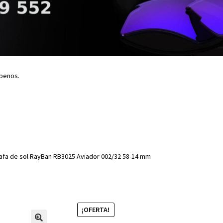
íbenos.
afa de sol RayBan RB3025 Aviador 002/32 58-14 mm
¡OFERTA!