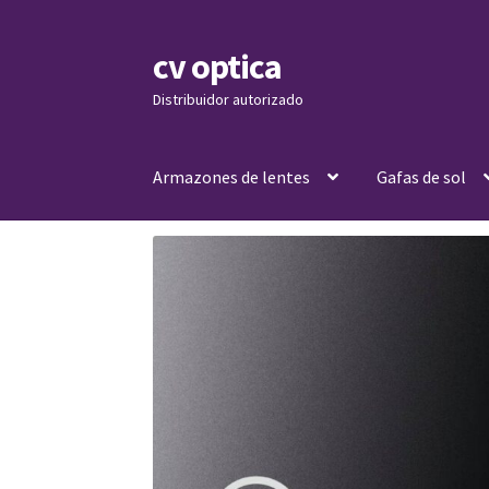
cv optica
Skip
Skip
to
to
Distribuidor autorizado
navigation
content
Armazones de lentes
Gafas de sol