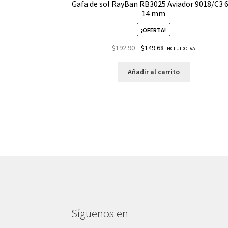
Gafa de sol RayBan RB3025 Aviador 9018/C3 
14 mm
¡OFERTA!
$
192.90
$
149.68
INCLUIDO IVA
Añadir al carrito
Síguenos en