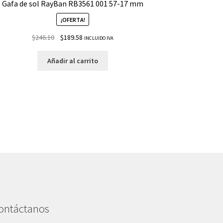
Gafa de sol RayBan RB3561 001 57-17 mm
¡OFERTA!
$
246.10
$
189.58
INCLUIDO IVA
Añadir al carrito
ontáctanos