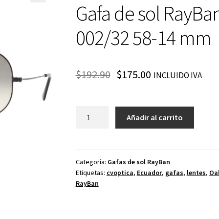
Gafa de sol RayBa
002/32 58-14 mm
$
192.90
$
175.00
INCLUIDO IVA
Gafa
Añadir al carrito
de
sol
RayBan
RB3025
Categoría:
Gafas de sol RayBan
Etiquetas:
cvoptica
,
Ecuador
,
gafas
,
lentes
,
Oa
Aviador
RayBan
002/32
58-
14