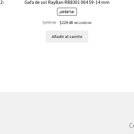
62-
Gafa de sol RayBan RB8301 004 59-14 mm
¡OFERTA!
$
299.30
$
229.48
INCLUIDO IVA
Añadir al carrito
C