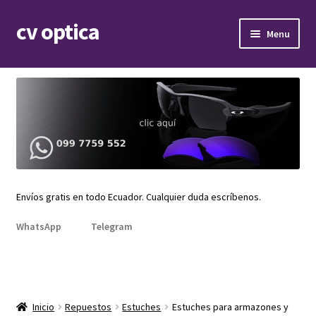
cv optica
Skip
Skip
Menu
to
to
navigation
content
Expand
Armazones de lentes
child
menu
Expand
Gafas de sol
child
menu
Expand
Repuestos
child
menu
Promociones
Envíos gratis en todo Ecuador. Cualquier duda escríbenos.
WhatsApp
Telegram
Inicio
Repuestos
Estuches
Estuches para armazones y