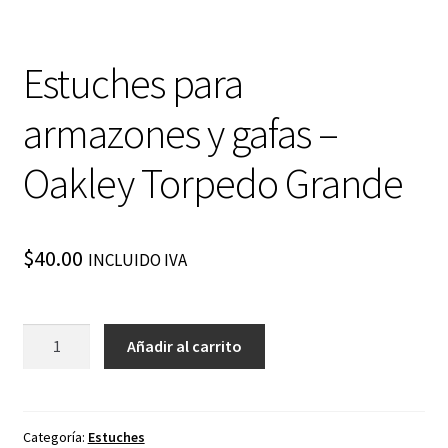
Estuches para
armazones y gafas –
Oakley Torpedo Grande
$
40.00
INCLUIDO IVA
Estuches
Añadir al carrito
para
armazones
y
gafas
Categoría:
Estuches