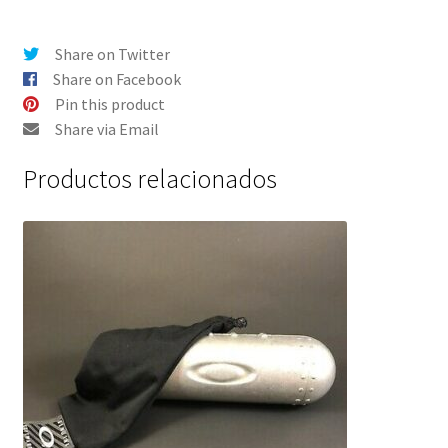
-
Oakley
Share on Twitter
Torpedo
Share on Facebook
Grande
Pin this product
cantidad
Share via Email
Productos relacionados