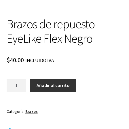
Brazos de repuesto
EyeLike Flex Negro
$
40.00
INCLUIDO IVA
Brazos
Añadir al carrito
de
repuesto
EyeLike
Flex
Categoría:
Brazos
Negro
cantidad