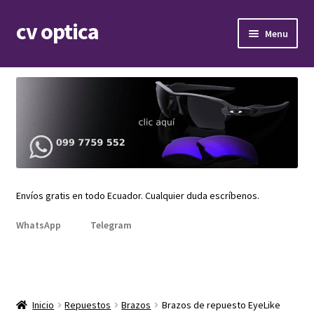
cv optica
Skip
Skip
Menu
to
to
navigation
content
Expand
Armazones de lentes
child
menu
Expand
Gafas de sol
child
menu
Expand
Repuestos
child
menu
Promociones
Envíos gratis en todo Ecuador. Cualquier duda escríbenos.
WhatsApp
Telegram
Inicio
Repuestos
Brazos
Brazos de repuesto EyeLike