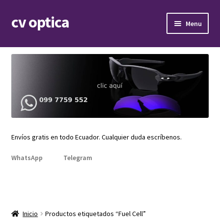
cv optica
Skip
Skip
Menu
to
to
navigation
content
Expand
Armazones de lentes
child
menu
Expand
Gafas de sol
child
menu
Expand
Repuestos
child
menu
Promociones
Envíos gratis en todo Ecuador. Cualquier duda escríbenos.
WhatsApp
Telegram
Inicio
Productos etiquetados “Fuel Cell”